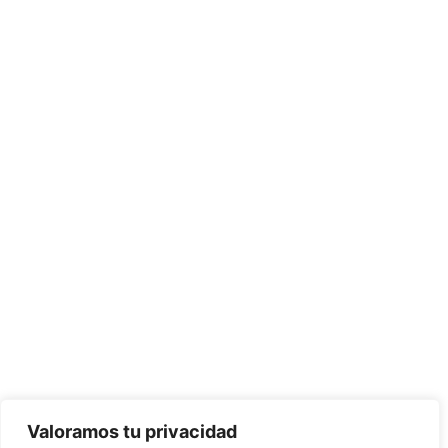
HOTEL
PORTMÁN
Mejor precio
Descuentos
Ofertas
garantizado en
especiales para
especiales
nuestra web
largas estancias
para
grupos
Valoramos tu privacidad